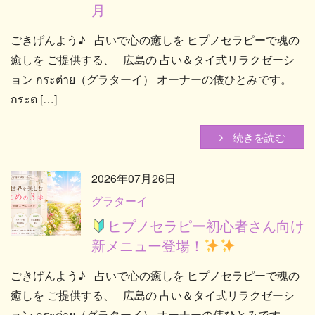
月
ごきげんよう♪ 占いで心の癒しを ヒプノセラピーで魂の
Blog
癒しを ご提供する、 広島の 占い＆タイ式リラクゼーシ
ョン กระต่าย（グラターイ） オーナーの俵ひとみです。
กระต […]
New
続きを読む
Cont
2026年07月26日
グラターイ
ヒプノセラピー初心者さん向け
新メニュー登場！
ネ
ごきげんよう♪ 占いで心の癒しを ヒプノセラピーで魂の
癒しを ご提供する、 広島の 占い＆タイ式リラクゼーシ
営業
ョン กระต่าย（グラターイ） オーナーの俵ひとみです。