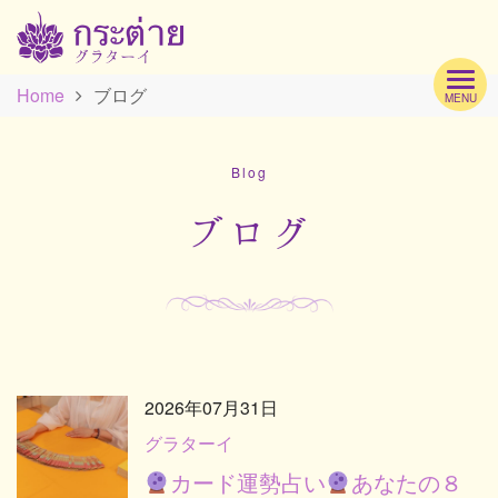
Home
ブログ
MENU
Hom
Blog
Profi
ブログ
Men
Scho
2026年07月31日
グラターイ
カード運勢占い
あなたの８
Acc