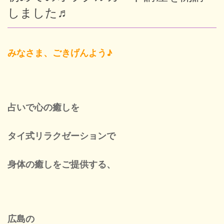
しました♬
Blog
みなさま、ごきげんよう♪
New
占いで心の癒しを
Cont
タイ式リラクゼーションで
身体の癒しをご提供する、
ネ
営業
広島の