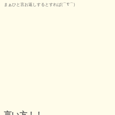
まぁひと言お返しするとすれば(⌒∇⌒)
言い方！！