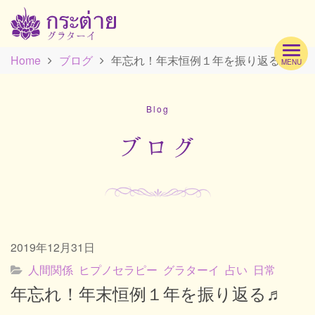
Home
ブログ
年忘れ！年末恒例１年を振り返る♬
MENU
Hom
Blog
Profi
ブログ
Men
2019年12月31日
Scho
人間関係
ヒプノセラピー
グラターイ
占い
日常
年忘れ！年末恒例１年を振り返る♬
Acc