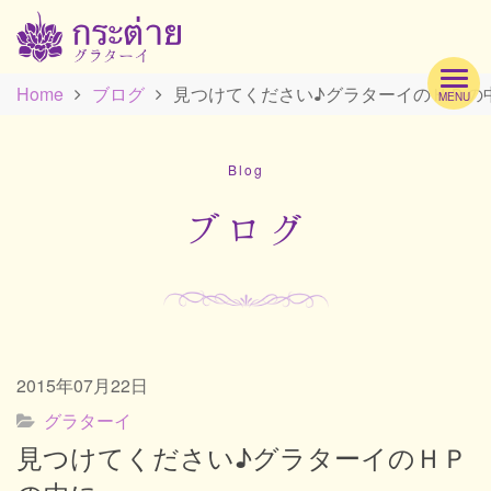
Home
ブログ
見つけてください♪グラターイのＨＰの
MENU
Hom
Blog
Profi
ブログ
Men
2015年07月22日
Scho
グラターイ
見つけてください♪グラターイのＨＰ
Acc