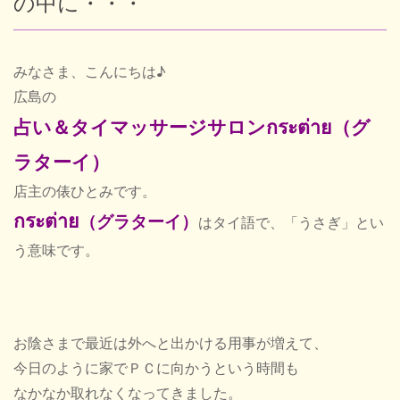
の中に・・・
Blog
みなさま、こんにちは♪
広島の
占い＆タイマッサージサロンกระต่าย（グ
New
ラターイ）
店主の俵ひとみです。
Cont
กระต่าย
（グラターイ）
はタイ語で、「うさぎ」とい
う意味です。
ネ
お陰さまで最近は外へと出かける用事が増えて、
今日のように家でＰＣに向かうという時間も
営業
なかなか取れなくなってきました。