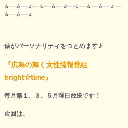
☆—–☆–—☆–—☆—–☆–—☆–—☆–—☆–—☆–—☆–—
☆–—☆–—☆
俵がパーソナリティをつとめます♪
『広島の輝く女性情報番組
bright☆time』
毎月第１、３、５月曜日放送です！
次回は、