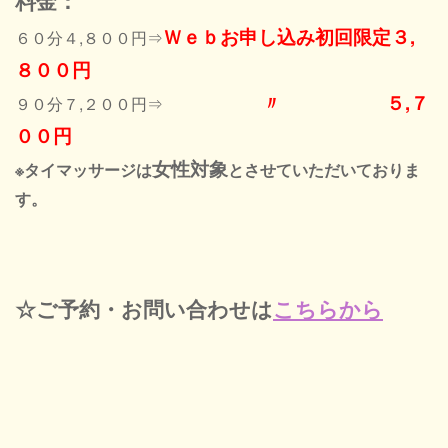
料金：
Ｗｅｂお申し込み初回限定３,
６０分４,８００円⇒
８００円
〃 ５,７
９０分７,２００円⇒
００円
女性対象
※タイマッサージは
とさせていただいておりま
す。
☆ご予約・お問い合わせは
こちらから