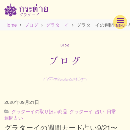
Home
ブログ
グラターイ
グラターイの週間カード占い9
MENU
Hom
Blog
Profi
ブログ
Men
2020年09月21日
Scho
グラターイの取り扱い商品
グラターイ
占い
日常
週間占い
グラターイの週間カード占い9/21〜
Acc