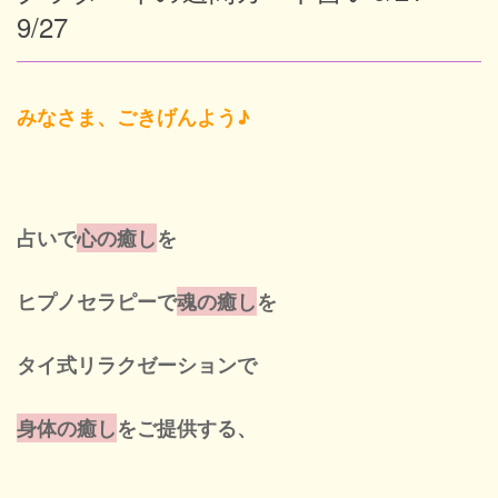
9/27
Blog
みなさま、ごきげんよう♪
New
占いで
心の癒し
を
Cont
ヒプノセラピーで
魂の癒し
を
タイ式リラクゼーションで
ネ
身体の癒し
をご提供する、
営業