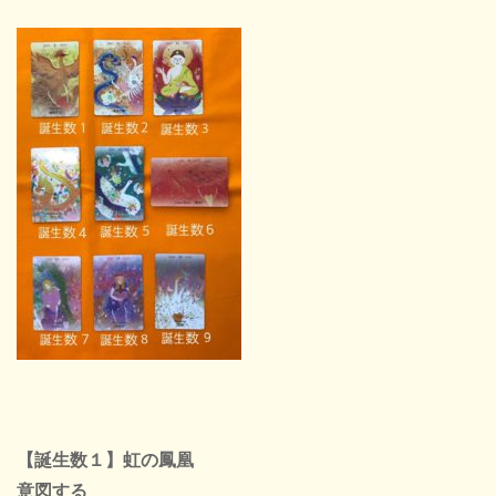
【誕生数１】虹の鳳凰
意図する