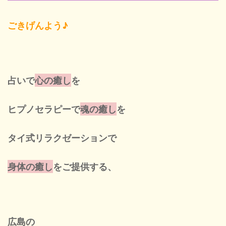
ごきげんよう♪
Blog
New
占いで
心の癒し
を
ヒプノセラピーで
魂の癒し
を
Cont
タイ式リラクゼーションで
身体の癒し
をご提供する、
ネ
営業
広島の