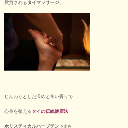
賞賛される
タイマッサージ
、
じんわりとした温めと良い香りで
心身を整える
タイの伝統健康法
ホリスティカルハーブテント®
も