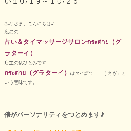
い１０/１９～１０/２５
Blog
みなさま、こんにちは♪
広島の
占い＆タイマッサージサロンกระต่าย（グ
New
ラターイ）
店主の俵ひとみです。
Cont
กระต่าย（グラターイ）
はタイ語で、「うさぎ」と
いう意味です。
ネ
俵がパーソナリティをつとめます♪
営業