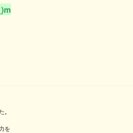
)m
た。
力を